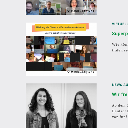
© Haniel Stiftung
VIRTUEL
Superp
Wie könn
trafen s
© Haniel Stiftung
NEWS A
Wir fr
Ab dem S
Deutschl
von fünf