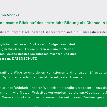
 ALS CHANCE
meinsame Blick auf das erste Jahr Bildung als Chance i
le am langen Tisch: Anfang Oktober trafen sich die Bildungsbegeister
bilanz in der Hamburger Bürgerstiftung. Unser Collective-Impact-Proj
erste Jahr im hohen Norden gemeistert.
lichen, setzen wir Cookies ein. Einige davon sind
 gewährleisten. Andere nutzen wir, um Ihr Online-
legen, welche Cookies Sie zulassen möchten und dies
DATENSCHUTZ
npassen.
r bessere Bildung
.
cen
.
damit die Website und deren Funktionen ordnungsgemäß arbeite
er Spracheinstellungen nicht bereitgestellt werden.
eistungsfähigkeit unserer Webseiten ständig verbessern. Aus d
mmeln, wie Nutzer Websites verwenden. Leistungs-Cookies helfen
. Generell sind die Informationen, die mit diesen Cookies ges