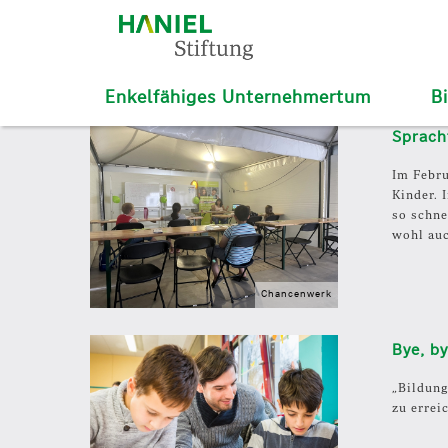
Enkelfähiges Unternehmertum
B
D
Sprach
i
r
Im Febru
e
Kinder. 
k
so schne
t
wohl auc
z
u
m
Chancenwerk
I
n
Bye, by
h
a
„Bildung
l
zu errei
t