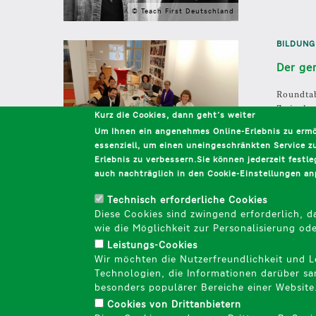
© Teach First Deutschland
BILDUNG
Der ge
Roundtab
Zwischen
Kurz die Cookies, dann geht‘s weiter
hat das 
Um Ihnen ein angenehmes Online-Erlebnis zu ermög
essenziell, um einen uneingeschränkten Service zu
Erlebnis zu verbessern.Sie können jederzeit fest
© Haniel Stiftung
auch nachträglich in den Cookie-Einstellungen a
Deutsch
translation unavailable for
Superpower fü
Technisch erforderliche Cookies
Deutsch
translation unavailable for
Bildungschan
Diese Cookies sind zwingend erforderlich, 
wie die Möglichkeit zur Personalisierung od
Leistungs-Cookies
Wir möchten die Nutzerfreundlichkeit und L
Technologien, die Informationen darüber sa
besonders populärer Bereiche einer Website
Cookies von Drittanbietern