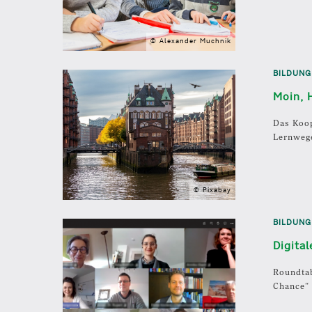
© Alexander Muchnik
BILDUNG
Moin, 
Das Koop
Lernweg
© Pixabay
BILDUNG
Digita
Roundtab
Chance“ 