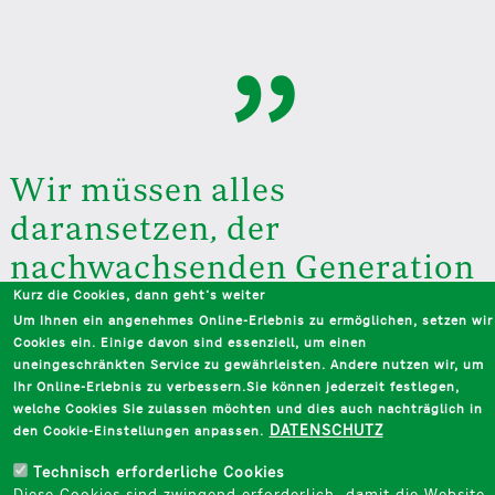
„
Wir müssen alles
daransetzen, der
nachwachsenden Generation
etwas mitzugeben, das über
Kurz die Cookies, dann geht‘s weiter
Um Ihnen ein angenehmes Online-Erlebnis zu ermöglichen, setzen wir
Trends und Megatrends
Cookies ein. Einige davon sind essenziell, um einen
uneingeschränkten Service zu gewährleisten. Andere nutzen wir, um
hinaus Bestand hat: einen
Ihr Online-Erlebnis zu verbessern.Sie können jederzeit festlegen,
verlässlichen Wertekompass.
welche Cookies Sie zulassen möchten und dies auch nachträglich in
DATENSCHUTZ
den Cookie-Einstellungen anpassen.
Technisch erforderliche Cookies
Franz M. Haniel, Ehrenkurator