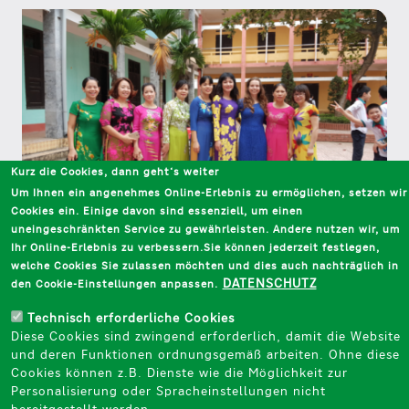
Kurz die Cookies, dann geht‘s weiter
Um Ihnen ein angenehmes Online-Erlebnis zu ermöglichen, setzen wir
Cookies ein. Einige davon sind essenziell, um einen
uneingeschränkten Service zu gewährleisten. Andere nutzen wir, um
Ihr Online-Erlebnis zu verbessern.Sie können jederzeit festlegen,
welche Cookies Sie zulassen möchten und dies auch nachträglich in
„Gehe auch unkonventionelle Wege“
DATENSCHUTZ
den Cookie-Einstellungen anpassen.
Regelmäßig interviewen wir Stipendiatinnen und
Technisch erforderliche Cookies
Stipendiaten der Haniel Stiftung: Was bewegt sie?
Diese Cookies sind zwingend erforderlich, damit die Website
Was sind ihre Pläne? Was raten Sie Bewerberinnen
und deren Funktionen ordnungsgemäß arbeiten. Ohne diese
und Bewerbern. Heute: Sophia Schneidewind.
Cookies können z.B. Dienste wie die Möglichkeit zur
Nach ihrem Master in Cambridge will sie in einer
Personalisierung oder Spracheinstellungen nicht