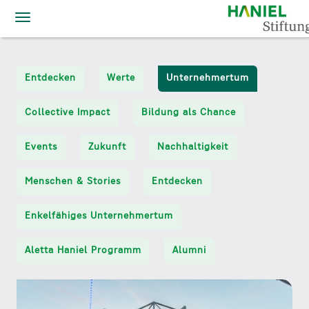
Toggle
navigation
D
i
r
Entdecken
Werte
Unternehmertum
e
k
t
Collective Impact
Bildung als Chance
z
u
Events
Zukunft
Nachhaltigkeit
m
I
n
Menschen & Stories
Entdecken
h
a
Enkelfähiges Unternehmertum
l
t
Aletta Haniel Programm
Alumni