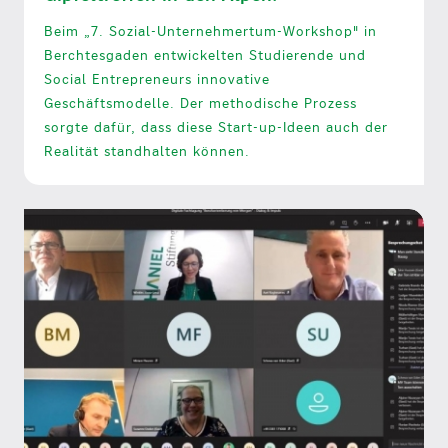
Beim „7. Sozial-Unternehmertum-Workshop" in
Berchtesgaden entwickelten Studierende und
Social Entrepreneurs innovative
Geschäftsmodelle. Der methodische Prozess
sorgte dafür, dass diese Start-up-Ideen auch der
Realität standhalten können.