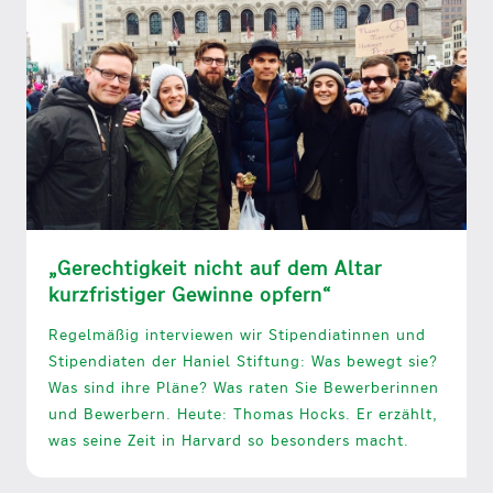
„Gerechtigkeit nicht auf dem Altar
kurzfristiger Gewinne opfern“
Regelmäßig interviewen wir Stipendiatinnen und
Stipendiaten der Haniel Stiftung: Was bewegt sie?
Was sind ihre Pläne? Was raten Sie Bewerberinnen
und Bewerbern. Heute: Thomas Hocks. Er erzählt,
was seine Zeit in Harvard so besonders macht.