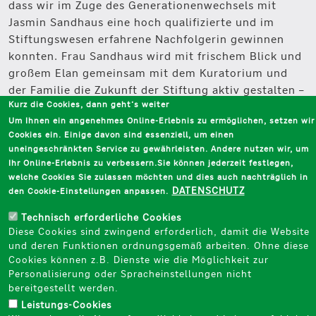
dass wir im Zuge des Generationenwechsels mit
Jasmin Sandhaus eine hoch qualifizierte und im
Stiftungswesen erfahrene Nachfolgerin gewinnen
konnten. Frau Sandhaus wird mit frischem Blick und
großem Elan gemeinsam mit dem Kuratorium und
der Familie die Zukunft der Stiftung aktiv gestalten –
Kurz die Cookies, dann geht‘s weiter
mit dem Ziel, nachhaltiges Unternehmertum und
Um Ihnen ein angenehmes Online-Erlebnis zu ermöglichen, setzen wir
Bildung für alle effizient zu fördern.“
Cookies ein. Einige davon sind essenziell, um einen
Die neue Geschäftsführerin Jasmin Sandhaus hatte in
uneingeschränkten Service zu gewährleisten. Andere nutzen wir, um
Ihr Online-Erlebnis zu verbessern.Sie können jederzeit festlegen,
den vergangenen sieben Jahren den Projektbereich
welche Cookies Sie zulassen möchten und dies auch nachträglich in
und die Kommunikation der Essener Brost-Stiftung
DATENSCHUTZ
den Cookie-Einstellungen anpassen.
aufgebaut und verantwortet. Gleichzeitig war sie
Geschäftsführerin der Brost-Akademie. Sie verfügt
Technisch erforderliche Cookies
Diese Cookies sind zwingend erforderlich, damit die Website
über umfangreiche Erfahrung im Stiftungssektor und
und deren Funktionen ordnungsgemäß arbeiten. Ohne diese
ist im Ruhrgebiet tief verwurzelt. Zudem verfügt die
Cookies können z.B. Dienste wie die Möglichkeit zur
38-Jährige über ein breites Netzwerk, das sie künftig
Personalisierung oder Spracheinstellungen nicht
in die Haniel Stiftung in Duisburg einbringen wird.
bereitgestellt werden.
Leistungs-Cookies